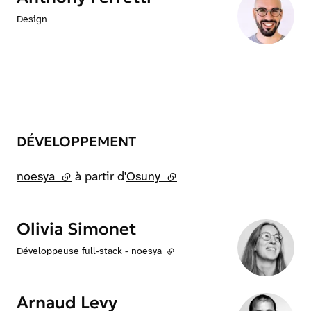
Design
DÉVELOPPEMENT
noesya
(lien externe)
à partir d'
Osuny
(lien externe)
Olivia Simonet
Développeuse full-stack -
noesya
(lien externe)
Arnaud Levy