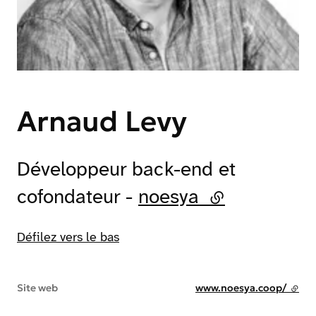
Arnaud Levy
Développeur back-end et
cofondateur -
noesya
(lien externe
Défilez vers le bas
Site web
www.noesya.coop/
- lien