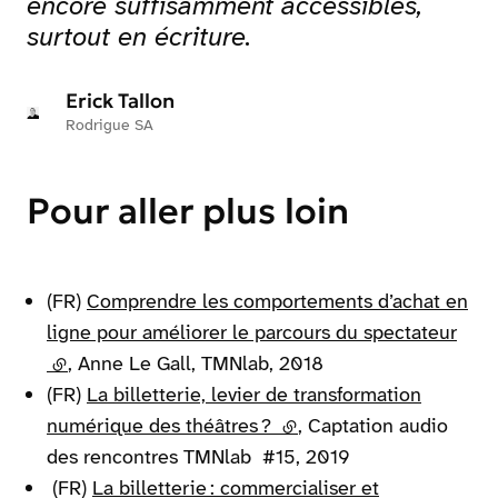
encore suffisamment accessibles,
surtout en écriture.
Erick Tallon
Rodrigue SA
Pour aller plus loin
(FR)
Comprendre les comportements d’achat en
ligne pour améliorer le parcours du spectateur
(lien externe)
, Anne Le Gall, TMNlab, 2018
(FR)
La billetterie, levier de transformation
numérique des théâtres ?
(lien externe)
, Captation audio
des rencontres TMNlab #15, 2019
(FR)
La billetterie : commercialiser et