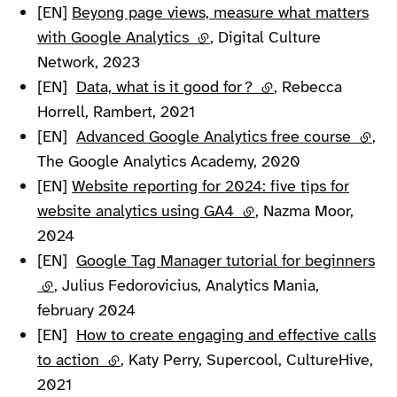
[EN]
Beyong page views, measure what matters
with Google Analytics
(lien externe)
, Digital Culture
Network, 2023
[EN]
Data, what is it good for ?
(lien externe)
, Rebecca
Horrell, Rambert, 2021
[EN]
Advanced Google Analytics free course
(lien 
,
The Google Analytics Academy, 2020
[EN]
Website reporting for 2024: five tips for
website analytics using GA4
(lien externe)
, Nazma Moor,
2024
[EN]
Google Tag Manager tutorial for beginners
(lien externe)
, Julius Fedorovicius, Analytics Mania,
february 2024
[EN]
How to create engaging and effective calls
to action
(lien externe)
, Katy Perry, Supercool, CultureHive,
2021