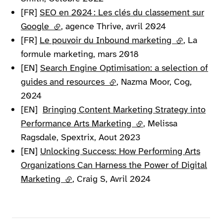
[FR]
SEO en 2024 : Les clés du classement sur
Google
(lien externe)
, agence Thrive, avril 2024
[FR]
Le pouvoir du Inbound marketing
(lien extern
, La
formule marketing, mars 2018
[EN]
Search Engine Optimisation: a selection of
guides and resources
(lien externe)
, Nazma Moor, Cog,
2024
[EN]
Bringing Content Marketing Strategy into
Performance Arts Marketing
(lien externe)
, Melissa
Ragsdale, Spextrix, Aout 2023
[EN]
Unlocking Success: How Performing Arts
Organizations Can Harness the Power of Digital
Marketing
(lien externe)
, Craig S, Avril 2024