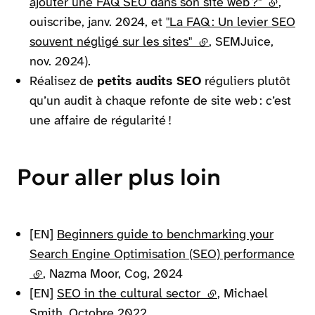
ajouter une FAQ SEO dans son site web ?"
(lien ext
,
ouiscribe, janv. 2024, et
"La FAQ : Un levier SEO
souvent négligé sur les sites"
(lien externe)
, SEMJuice,
nov. 2024).
Réalisez de
petits audits SEO
réguliers plutôt
qu’un audit à chaque refonte de site web : c’est
une affaire de régularité !
Pour aller plus loin
[EN]
Beginners guide to benchmarking your
Search Engine Optimisation (SEO) performance
(lien externe)
, Nazma Moor, Cog, 2024
[EN]
SEO in the cultural sector
(lien externe)
, Michael
Smith, Octobre 2022