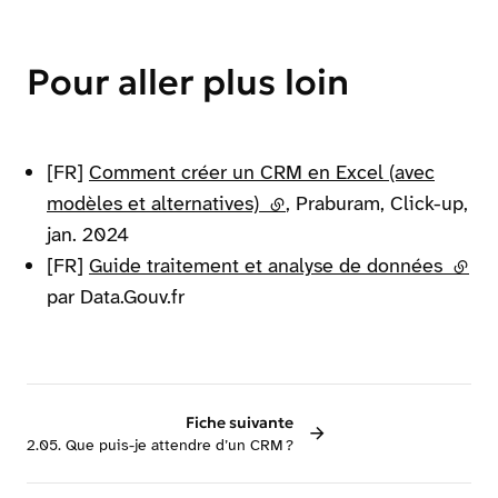
Pour aller plus loin
[FR]
Comment créer un CRM en Excel (avec
modèles et alternatives)
(lien externe)
, Praburam, Click-up,
jan. 2024
[FR]
Guide traitement et analyse de données
(lien
par Data.Gouv.fr
Fiche suivante
2.05. Que puis-je attendre d’un CRM ?