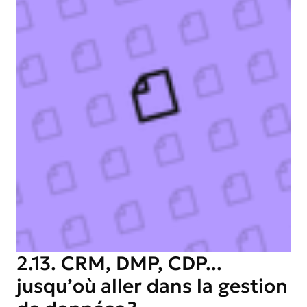
2.13. CRM, DMP, CDP...
jusqu’où aller dans la gestion