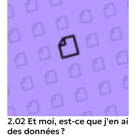
2.02 Et moi, est-ce que j'en ai
des données ?